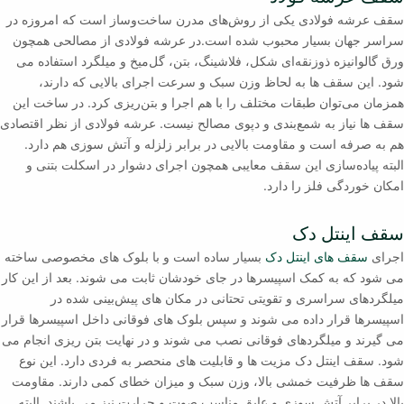
سقف عرشه فولادی یکی از روش‌های مدرن ساخت‌و‌ساز است که امروزه در
سراسر جهان بسیار محبوب شده است.در عرشه فولادی از مصالحی همچون
ورق گالوانیزه ذوزنقه‌ای شکل، فلاشینگ، بتن، گل‌میخ و میلگرد استفاده می
شود. این سقف ها به لحاظ وزن سبک و سرعت اجرای بالایی که دارند،
همزمان می‌توان طبقات مختلف را با هم اجرا و بتن‌ریزی کرد. در ساخت این
سقف ها نیاز به شمع‌بندی و دپوی مصالح نیست. عرشه فولادی از نظر اقتصادی
هم به صرفه است و مقاومت بالایی در برابر زلزله و آتش سوزی هم دارد.
البته پیاده‌سازی این سقف معایبی همچون اجرای دشوار در اسکلت بتنی و
امکان خوردگی فلز را دارد.
سقف اینتل دک
اجرای
سقف های اینتل دک
بسیار ساده است و با بلوک های مخصوصی ساخته
می شود که به کمک اسپیسرها در جای خودشان ثابت می شوند. بعد از این کار
میلگردهای سراسری و تقویتی تحتانی در مکان های پیش‌بینی شده در
اسپیسرها قرار داده می شوند و سپس بلوک های فوقانی داخل اسپیسرها قرار
می گیرند و میلگردهای فوقانی نصب می شوند و در نهایت بتن ریزی انجام می
شود. سقف اینتل دک مزیت ها و قابلیت های منحصر به فردی دارد. این نوع
سقف ها ظرفیت خمشی بالا، وزن سبک و میزان خطای کمی دارند. مقاومت
بالا در برابر آتش سوزی و عایق مناسب صوت و حرارت نیز می باشند. البته