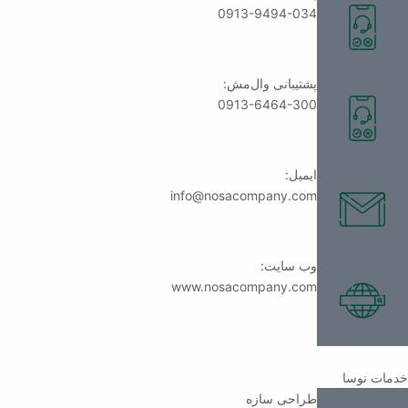
0913-9494-034
پشتیبانی وال‌مش:
0913-6464-300
ایمیل:
info@nosacompany.com
وب سایت:
www.nosacompany.com
خدمات نوسا
طراحی سازه